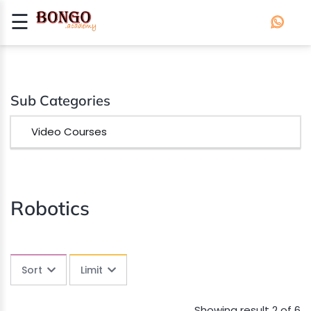
☰
Signup
Login
APP
Sub Categories
DEVELOPMENT
Video Courses
ROBOTICS
Robotics
Sort
Limit
Showing result 2 of 6