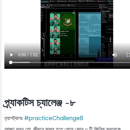
প্র্যাকটিস চ্যালেঞ্জ -৮
হ্যাশট্যাগঃ
#practiceChallenge8
আচ্ছা বলুন তো, জীবনে সফল হতে গেলে কোন ৩ টি জিনিস সবথেকে