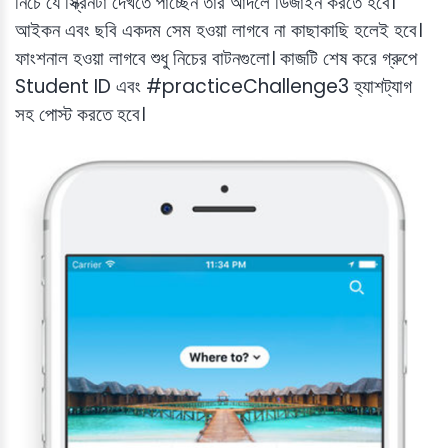
নিচে যে স্ক্রিনটা দেখতে পাচ্ছেন তার আদলে ডিজাইন করতে হবে।
আইকন এবং ছবি একদম সেম হওয়া লাগবে না কাছাকাছি হলেই হবে।
ফাংশনাল হওয়া লাগবে শুধু নিচের বাটনগুলো। কাজটি শেষ করে গ্রুপে
Student ID এবং #practiceChallenge3 হ্যাশট্যাগ
সহ পোস্ট করতে হবে।