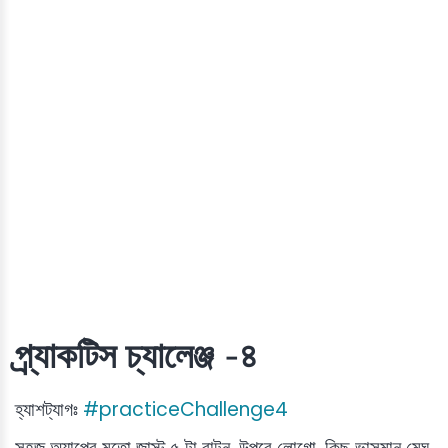
প্র্যাকটিস চ্যালেঞ্জ -৪
হ্যাশট্যাগঃ
#practiceChallenge4
সহজ অ্যাপের মতো জাস্ট ৫ টা বাটন, উপরে লোগো, কিছু ভাসমান মেঘ,