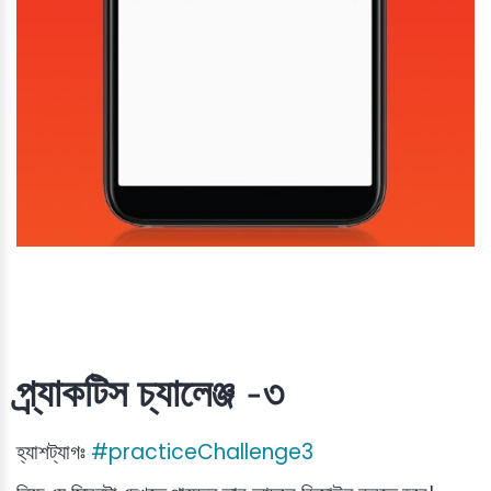
প্র্যাকটিস চ্যালেঞ্জ -৩
হ্যাশট্যাগঃ
#practiceChallenge3